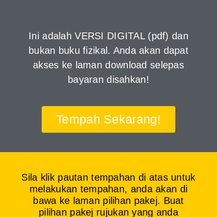
Ini adalah VERSI DIGITAL (pdf) dan
bukan buku fizikal. Anda akan dapat
akses ke laman download selepas
bayaran disahkan!
Tempah Sekarang!
Sila klik pautan tempahan di atas untuk
melakukan tempahan, anda akan di
bawa ke laman pilihan pakej. Buat
pilihan pakej rujukan yang anda