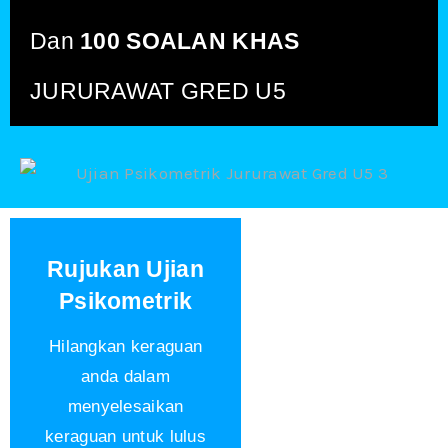
Dan
100 SOALAN KHAS
JURURAWAT GRED U5
Rujukan Ujian
Psikometrik
Hilangkan keraguan
anda dalam
menyelesaikan
keraguan untuk lulus