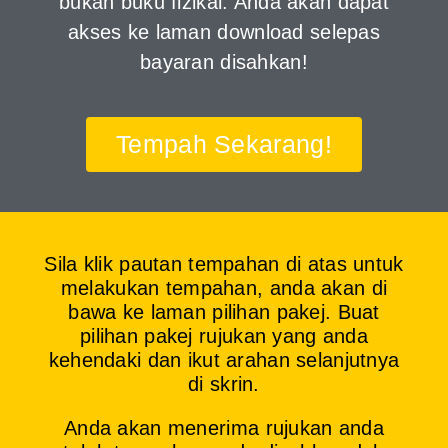
bukan buku fizikal. Anda akan dapat
akses ke laman download selepas
bayaran disahkan!
Tempah Sekarang!
Sila klik pautan tempahan di atas untuk
melakukan tempahan, anda akan di
bawa ke laman pilihan pakej. Buat
pilihan pakej rujukan yang anda
kehendaki dan ikut arahan selanjutnya
di skrin.
Anda akan menerima rujukan anda