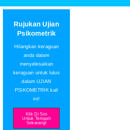
Rujukan Ujian
Psikometrik
Hilangkan keraguan
anda dalam
menyelesaikan
keraguan untuk lulus
dalam UJIAN
PSIKOMETRIK kali
ini!
Klik Di Sini
Untuk Tempah
Sekarang!